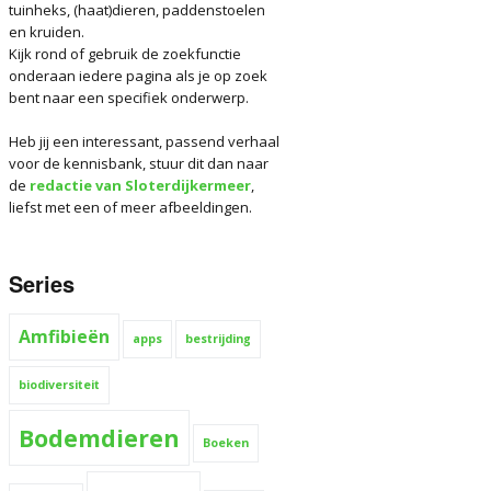
eger gestopt
tuinheks, (haat)dieren, paddenstoelen
 muzikant met
 het
 grijze schicht
illa uit
en kruiden.
ieve kant
ark?
merige, slome
addenleed
d
Kijk rond of gebruik de zoekfunctie
onderaan iedere pagina als je op zoek
 rommeldoes
en en stikken:
re indringer
e trombone.
bent naar een specifiek onderwerp.
Tricks van de
sreus
n en lijden van
t eigen tuin:
m bezoek
s
m
 aan de
Heb jij een interessant, passend verhaal
izen en
 (Isopoda)
voor de kennisbank, stuur dit dan naar
s, op stap met
wenmannen
secoloog
de
redactie van Sloterdijkermeer
,
het met
liefst met een of meer afbeeldingen.
n
rt voor …… de
fde, geheim
Series
oor een goed
Amfibieën
apps
bestrijding
biodiversiteit
Bodemdieren
Boeken