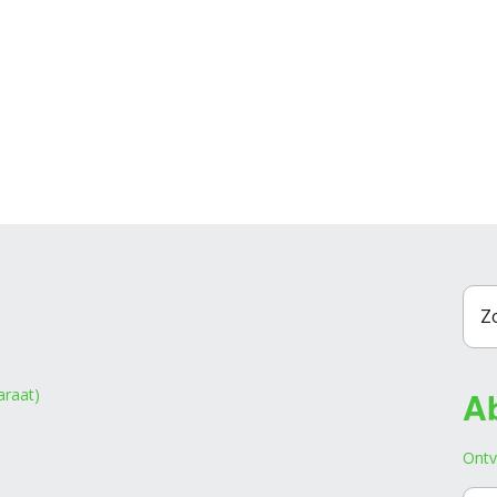
A
raat)
Ontv