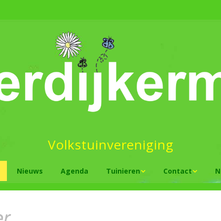
Volkstuinvereniging
Nieuws
Agenda
Tuinieren
Contact
N
Groen tuinieren
Tuinder worden
Is natuur
tuiniere
er
Tuintips
Plattegrond
Wat te d