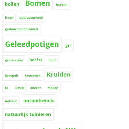
Bomen
bollen
burcht
Doen
duurzaamheid
gedoornd hoornblad
Geleedpotigen
gif
herfst
grote vijver
hout
Kruiden
ijsvogels
keurmerk
lis
luizen
mieren
mollen
natuurkennis
mussen
natuurlijk tuinieren