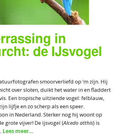
Invasiel
De wilg:
Otters in
Sperwer:
met guerr
depress
Westerp
Een slij
Schildp
thuislan
minnaar
Schuwe
Verdrink
Vruchtba
blaast d
Tips en 
De stad
het leve
rrassing in
Kreeft ui
Zeldzaa
Tuinhek
de boo
een ode
Vleermu
pissebed
cht: de IJsvogel
ijsvogel
Spreeu
de stad
zeggen 
Rupsart
bloeme
Warm ha
Vogellie
wurm
recept v
tuurfotografen smoorverliefd op ‘m zijn. Hij
huwelijk
cht over sloten, duikt het water in en fladdert
is. Een tropische uitziende vogel: felblauw,
zijn lijfje en zo scherp als een speer.
oon in Nederland. Sterker nog hij woont op
e grote vijver! De ijsvogel (
Alcedo atthis
) is
.
Lees meer…