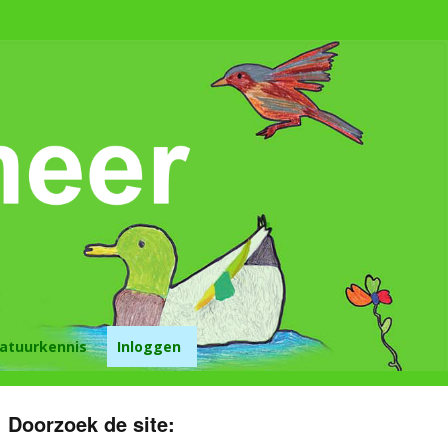
atuurkennis
Inloggen
lijk tuinieren lui
n?
Doorzoek de site:
oen in de