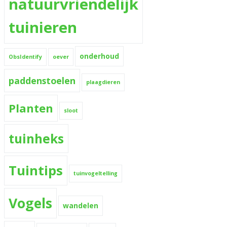
natuurvriendelijk
tuinieren
onderhoud
ObsIdentify
oever
paddenstoelen
plaagdieren
Planten
sloot
tuinheks
Tuintips
tuinvogeltelling
Vogels
wandelen