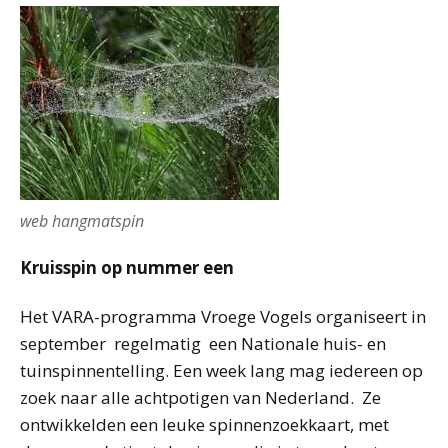
web hangmatspin
Kruisspin op nummer een
Het VARA-programma Vroege Vogels organiseert in
september regelmatig een Nationale huis- en
tuinspinnentelling. Een week lang mag iedereen op
zoek naar alle achtpotigen van Nederland. Ze
ontwikkelden een leuke spinnenzoekkaart, met