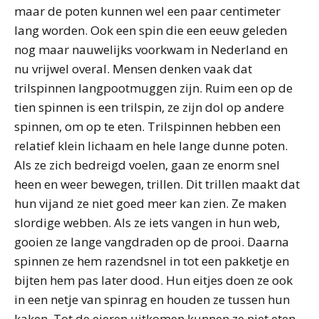
maar de poten kunnen wel een paar centimeter
lang worden. Ook een spin die een eeuw geleden
nog maar nauwelijks voorkwam in Nederland en
nu vrijwel overal. Mensen denken vaak dat
trilspinnen langpootmuggen zijn. Ruim een op de
tien spinnen is een trilspin, ze zijn dol op andere
spinnen, om op te eten. Trilspinnen hebben een
relatief klein lichaam en hele lange dunne poten.
Als ze zich bedreigd voelen, gaan ze enorm snel
heen en weer bewegen, trillen. Dit trillen maakt dat
hun vijand ze niet goed meer kan zien. Ze maken
slordige webben. Als ze iets vangen in hun web,
gooien ze lange vangdraden op de prooi. Daarna
spinnen ze hem razendsnel in tot een pakketje en
bijten hem pas later dood. Hun eitjes doen ze ook
in een netje van spinrag en houden ze tussen hun
kaken. Tot de eieren uitkomen kunnen ze niet eten.