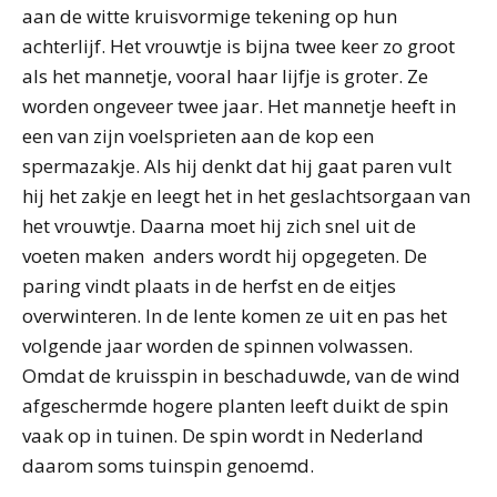
aan de witte kruisvormige tekening op hun
achterlijf. Het vrouwtje is bijna twee keer zo groot
als het mannetje, vooral haar lijfje is groter. Ze
worden ongeveer twee jaar. Het mannetje heeft in
een van zijn voelsprieten aan de kop een
spermazakje. Als hij denkt dat hij gaat paren vult
hij het zakje en leegt het in het geslachtsorgaan van
het vrouwtje. Daarna moet hij zich snel uit de
voeten maken anders wordt hij opgegeten. De
paring vindt plaats in de herfst en de eitjes
overwinteren. In de lente komen ze uit en pas het
volgende jaar worden de spinnen volwassen.
Omdat de kruisspin in beschaduwde, van de wind
afgeschermde hogere planten leeft duikt de spin
vaak op in tuinen. De spin wordt in Nederland
daarom soms tuinspin genoemd.