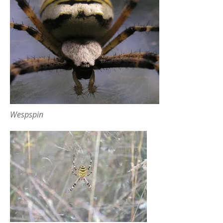
Wespspin