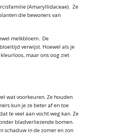
rcisfamilie (Amaryllidaceae). Ze
planten die bewoners van
tewel melkbloem. De
oeitijd verwijst. Hoewel als je
e kleurloos, maar ons oog ziet
 wel wat voorkeuren. Ze houden
ers kun je ze beter af en toe
at te veel aan vocht weg kan. Ze
e onder bladverliezende bomen.
en schaduw in de zomer en zon