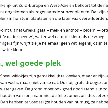
elijk uit Zuid-Europa en West-Azië en behoort tot de na
ant opgekomen als zogenaamde stinzenplanten. Dat zijn 
len) in hun tuin plaatsten en die later vaak verwilderden.
omt uit het Grieks: gala = melk en anthos = bloem — of
 “van de sneeuw”, wat zowel naar de kleur als de vroege bl
ngers fijn wrijft zie je helemaal geen wit, eigenlijk zijn z
 witte kleur.
, wel goede plek
Sneeuwklokjes zijn gemakkelijk te kweken, maar er zijn
van vocht, maar niet van te nat. Dus bij grote droogte zom
water geven. De grond moet ook goed doorlatend zijn zod
houden van zon, maar niet de felle zomerzon, dus zet z
Dan hebben ze voedsel (ze houden van humus), ze hebb