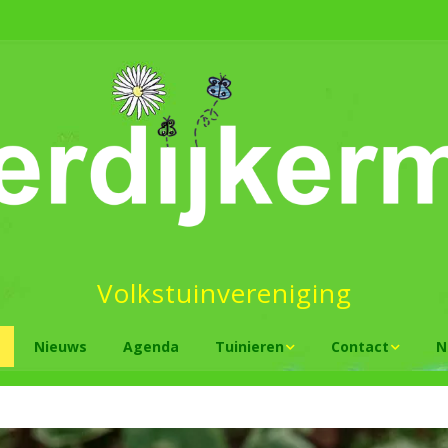
Volkstuinvereniging
Nieuws
Agenda
Tuinieren
Contact
N
Groen tuinieren
Tuinder worden
Is natuur
tuiniere
Tuintips
Plattegrond
Wat te d