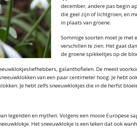
december, andere pas begin apr
die geel zijn of lichtgroen, en 
in plaats van groene.
Sommige soorten moet je met e
verschillen te zien. Het gaat d
de groene spikkeltjes op de bl
sneeuwklokjesliefhebbers, galanthofielen. De meest voork
neeuwklokken van een paar centimeter hoog. Je hebt ook h
okken. Je hebt zelfs sneeuwklokjes die in de herfst bloei
an legenden en mythen. Volgens een mooie Europese sage
sneeuwklokje. Het sneeuwklokje is een teken dat ook wanh