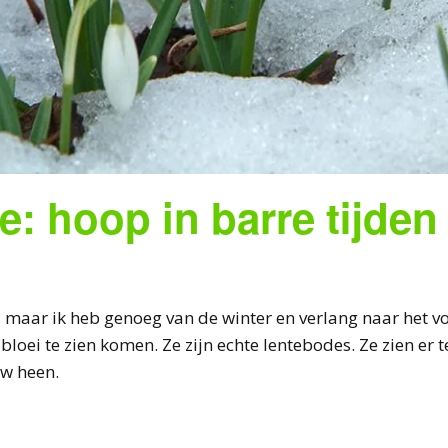
Invasiel
De wilg:
Otters in
Sperwer:
met guerr
depress
Westerp
Een slij
Schildp
thuislan
minnaar
Schuwe
Verdrink
Vruchtba
blaast d
Tips en 
De stad
het leve
Kreeft ui
Zeldzaa
Tuinhek
de boo
een ode
Vleermu
pissebed
ijsvogel
Spreeu
de stad
zeggen 
Rupsart
bloeme
: hoop in barre tijden
Warm ha
Vogellie
wurm
recept v
huwelijk
it, maar ik heb genoeg van de winter en verlang naar het v
bloei te zien komen. Ze zijn echte lentebodes. Ze zien er 
uw heen.