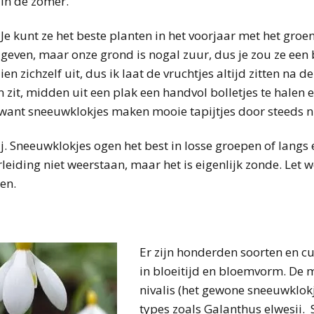
in de zomer.
Je kunt ze het beste planten in het voorjaar met het groen
geven, maar onze grond is nogal zuur, dus je zou ze een
en zichzelf uit, dus ik laat de vruchtjes altijd zitten na 
n zit, midden uit een plak een handvol bolletjes te halen e
 want sneeuwklokjes maken mooie tapijtjes door steeds n
rij. Sneeuwklokjes ogen het best in losse groepen of langs 
eiding niet weerstaan, maar het is eigenlijk zonde. Let wel 
en.
Er zijn honderden soorten en cul
in bloeitijd en bloemvorm. De 
nivalis (het gewone sneeuwklokj
types zoals Galanthus elwesii.