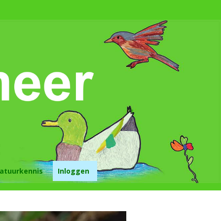
atuurkennis
Inloggen
lijk tuinieren lui
n?
oen in de