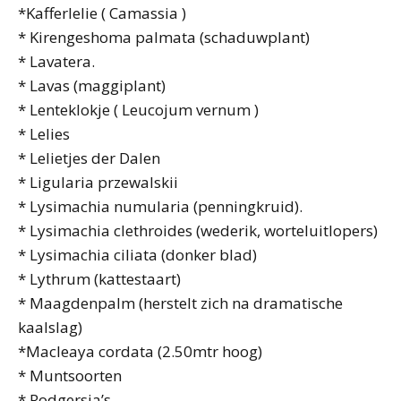
*Kafferlelie ( Camassia )
* Kirengeshoma palmata (schaduwplant)
* Lavatera.
* Lavas (maggiplant)
* Lenteklokje ( Leucojum vernum )
* Lelies
* Lelietjes der Dalen
* Ligularia przewalskii
* Lysimachia numularia (penningkruid).
* Lysimachia clethroides (wederik, worteluitlopers)
* Lysimachia ciliata (donker blad)
* Lythrum (kattestaart)
* Maagdenpalm (herstelt zich na dramatische
kaalslag)
*Macleaya cordata (2.50mtr hoog)
* Muntsoorten
* Rodgersia’s