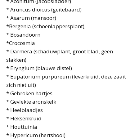
* Aconitum (jacobsladder)
* Aruncus dioicus (geitebaard)
* Asarum (mansoor)
*Bergenia (schoenlappersplant),
* Bosandoorn
*Crocosmia
* Darmera (schaduwplant, groot blad, geen
slakken)
* Eryngium (blauwe distel)
* Eupatorium purpureum (leverkruid, deze zaait
zich niet uit)
* Gebroken hartjes
* Gevlekte aronskelk
* Heelblaadjes
* Heksenkruid
* Houttuinia
* Hypericum (hertshooi)