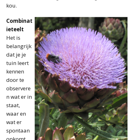
kou.
Combinat
ieteelt
Het is
belangrijk
dat je je
tuin leert
kennen
door te
observere
n wat er in
staat,
waar en
wat er
spontaan
opkomt.