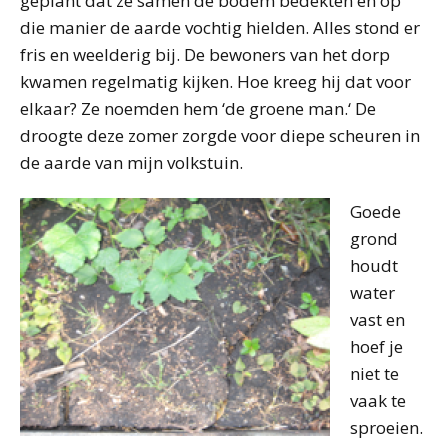
geplant dat ze samen de bodem bedekten en op
die manier de aarde vochtig hielden. Alles stond er
fris en weelderig bij. De bewoners van het dorp
kwamen regelmatig kijken. Hoe kreeg hij dat voor
elkaar? Ze noemden hem ‘de groene man.‘ De
droogte deze zomer zorgde voor diepe scheuren in
de aarde van mijn volkstuin.
Goede
grond
houdt
water
vast en
hoef je
niet te
vaak te
sproeien.