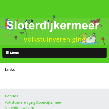
Volkstuinvereniging
Menu
Links
Contact
Volkstuinvereniging Sloterdijkermeer
Sloterdijkerweg 20