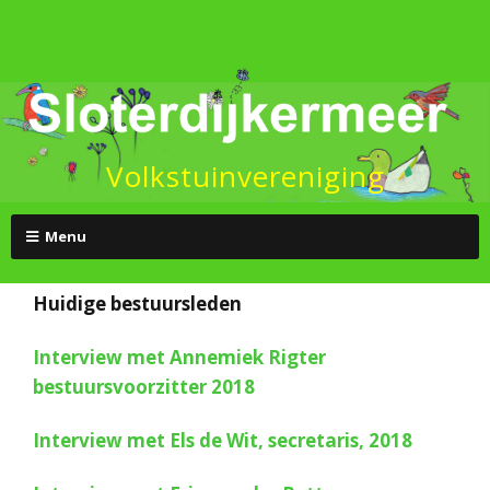
Volkstuinvereniging
Menu
Huidige bestuursleden
Interview met Annemiek Rigter
bestuursvoorzitter 2018
Interview met Els de Wit, secretaris, 2018