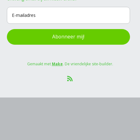
Abonneer mij!
Gemaakt met
Make
. De vriendelijke site-builder.