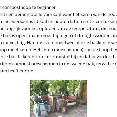
en composthoop te beginnen.
 met een demontabele voorkant voor het keren van de hoo
 het vierkant is ideaal en houten latten met 2 cm tussenr
belangrijk voor het oplopen van de temperatuur, die nod
e bak is open, maar moet bij regen of droogte worden 
n, maar vochtig. Handig is om met twee of drie bakken te w
hoop moet keren. Het keren (omscheppen) van de hoop bev
je bak te keren komt er zuurstof bij en dat bevordert he
rijpte compost omscheppen in de tweede bak, terwijl je de
in heeft er drie.