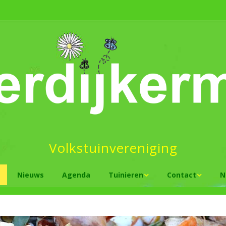
Volkstuinvereniging
Nieuws
Agenda
Tuinieren
Contact
N
Groen tuinieren
Tuinder worden
Is natuur
tuiniere
Tuintips
Plattegrond
Wat te d