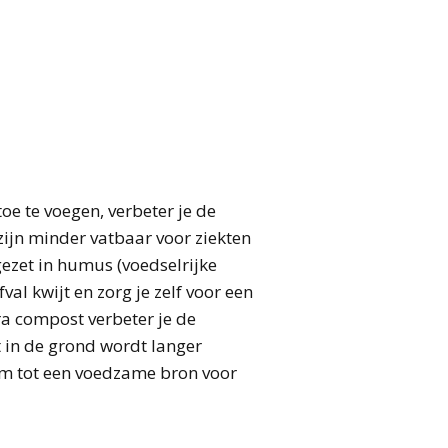
eger gestopt
 muzikant met
 het
 grijze schicht
illa uit
ieve kant
ark?
merige, slome
addenleed
d
 rommeldoes
en en stikken:
re indringer
e trombone.
Tricks van de
sreus
n en lijden van
t eigen tuin:
m bezoek
s
m
 aan de
izen en
 (Isopoda)
s, op stap met
wenmannen
secoloog
het met
n
e te voegen, verbeter je de
zijn minder vatbaar voor ziekten
rt voor …… de
fde, geheim
oor een goed
ezet in humus (voedselrijke
val kwijt en zorg je zelf voor een
ra compost verbeter je de
 in de grond wordt langer
om tot een voedzame bron voor