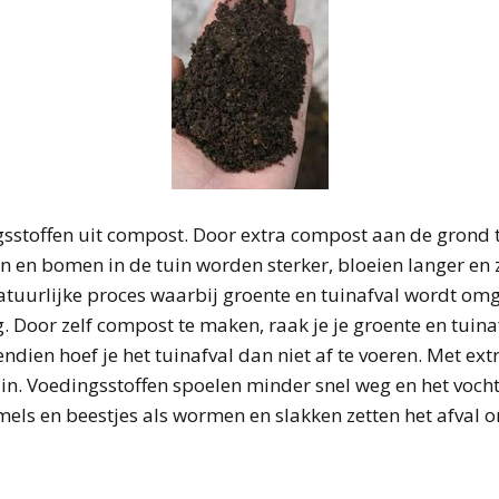
Invasiel
De wilg:
Otters in
Sperwer:
met guerr
depress
Westerp
Een slij
Schildp
thuislan
minnaar
Schuwe
Verdrink
Vruchtba
blaast d
Tips en 
De stad
het leve
Kreeft ui
Zeldzaa
Tuinhek
de boo
een ode
Vleermu
pissebed
ijsvogel
Spreeu
de stad
zeggen 
Rupsart
bloeme
sstoffen uit compost. Door extra compost aan de grond to
en en bomen in de tuin worden sterker, bloeien langer en 
Warm ha
Vogellie
wurm
recept v
atuurlijke proces waarbij groente en tuinafval wordt omg
huwelijk
. Door zelf compost te maken, raak je je groente en tuinaf
dien hoef je het tuinafval dan niet af te voeren. Met ext
in. Voedingsstoffen spoelen minder snel weg en het vocht
els en beestjes als wormen en slakken zetten het afval 