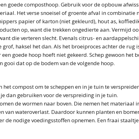
n een goede composthoop. Gebruik voor de opbouw afwiss
teriaal. Het verse snoeisel of groente afval in combinatie
ppers papier of karton (niet gekleurd), hout as, koffiedik
roducten op, want die trekken ongedierte aan. Vermijd 
want die verteren slecht. Evenals citrus- en aardappelsch
e grof, haksel het dan. Als het broeiproces achter de rug 
r een goede hoop hoeft niet gekeerd. Schep gewoon het bo
n gooi dat op de bodem van de volgende hoop.
om het compost om te scheppen en in je tuin te verspreid
je dan gebruiken voor de verspreiding in je tuin.
komen de wormen naar boven. Die nemen het materiaal in 
en van wateroverlast. Daardoor kunnen planten en bomen
er de nodige voedingsstoffen opnemen. Een fraai staaltj