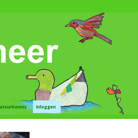
atuurkennis
Inloggen
lijk tuinieren lui
n?
oen in de