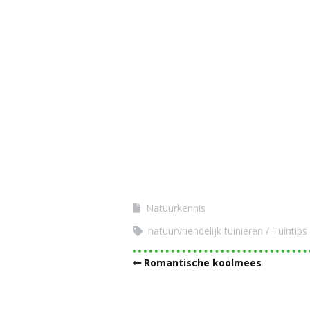
Natuurkennis
natuurvriendelijk tuinieren
Tuintips
Romantische koolmees